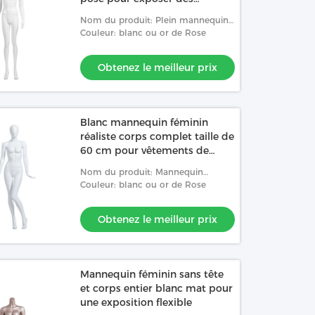
vêtements
Nom du produit: Plein mannequin
femelle de corps avec la posture
Couleur: blanc ou or de Rose
élégante, les muscles réalistes et la
conception pr
Obtenez le meilleur prix
Blanc mannequin féminin
réaliste corps complet taille de
60 cm pour vêtements de
sport
Nom du produit: Mannequin
femelle givré de corps de peinture
Couleur: blanc ou or de Rose
de jet plein avec la posture
élégante de corps
Obtenez le meilleur prix
Mannequin féminin sans tête
et corps entier blanc mat pour
une exposition flexible