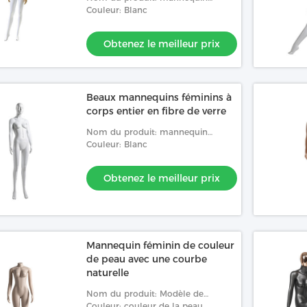
féminin avec des courbes naturelles
Couleur: Blanc
du corps affichant des vêtements
sur une demi-envelopp
Obtenez le meilleur prix
Beaux mannequins féminins à
corps entier en fibre de verre
Nom du produit: mannequin
féminin sans tête et grossier avec
Couleur: Blanc
des courbes naturelles du corps
pour l'affichage à la f
Obtenez le meilleur prix
Mannequin féminin de couleur
de peau avec une courbe
naturelle
Nom du produit: Modèle de
mannequin de couleur de peau
Couleur: couleur de la peau