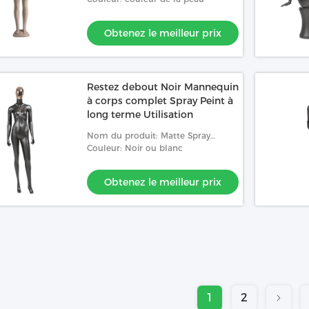
sans tête méticuleusement conçu
avec des courbes naturelles d
Obtenez le meilleur prix
Restez debout Noir Mannequin
à corps complet Spray Peint à
long terme Utilisation
Nom du produit: Matte Spray
Painted Female Mannequin avec
Couleur: Noir ou blanc
captiver le visage électrifié pour le
studio de mode
Obtenez le meilleur prix
1
2