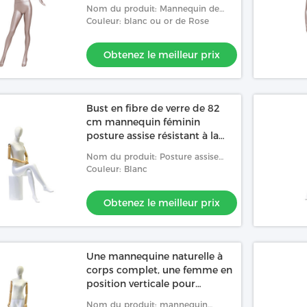
Nom du produit: Mannequin de
Matte Painted Female Full Body
Couleur: blanc ou or de Rose
avec la proportion détaillée pour
des affaires/promotion
Obtenez le meilleur prix
Bust en fibre de verre de 82
cm mannequin féminin
posture assise résistant à la
chaleur
Nom du produit: Posture assise
mannequin féminin avec des
Couleur: Blanc
courbes naturelles du corps
affichant des vêtements sur un
Obtenez le meilleur prix
Une mannequine naturelle à
corps complet, une femme en
position verticale pour
montrer ses vêtements.
Nom du produit: mannequin