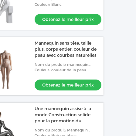
mannequin féminin avec courbe
Couleur: Blanc
naturelle du corps pour mettre en
valeur les vêtements
Obtenez le meilleur prix
Mannequin sans tête, taille
plus, corps entier, couleur de
peau avec courbes naturelles
Nom du produit: mannequin
féminin sans tête et grossier avec
Couleur: couleur de la peau
des courbes naturelles du corps
pour l'affichage à la f
Obtenez le meilleur prix
Une mannequin assise à la
mode Construction solide
pour la promotion du
marketing
Nom du produit: Mannequin
femelle à la mode, position
Couleur: Noir ou blanc