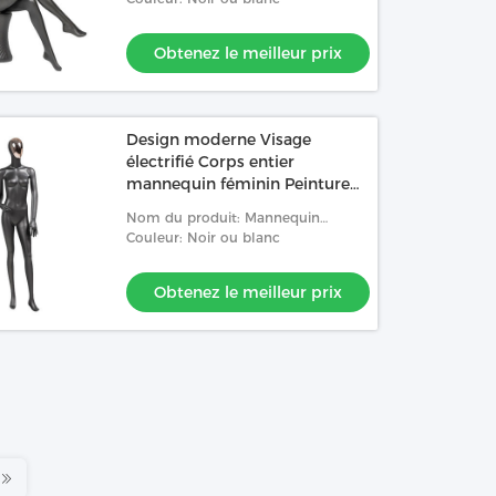
d'assise, pour la promotion
commerciale et lançante sur le
Obtenez le meilleur prix
mar
Design moderne Visage
électrifié Corps entier
mannequin féminin Peinture
mate
Nom du produit: Mannequin
femelle peint par jet mat debout
Couleur: Noir ou blanc
électrifié de jet mat naturel de
courbe de visage
Obtenez le meilleur prix