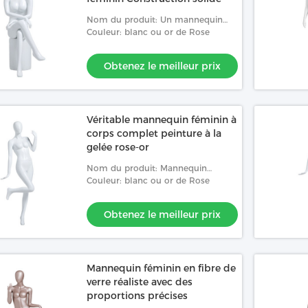
Nom du produit: Un mannequin
femelle de plein-corps avec une
Couleur: blanc ou or de Rose
belle figure dans une position
assise
Obtenez le meilleur prix
Véritable mannequin féminin à
corps complet peinture à la
gelée rose-or
Nom du produit: Mannequin
femelle givré de corps de peinture
Couleur: blanc ou or de Rose
de jet plein avec la posture
élégante de corps, les mus
Obtenez le meilleur prix
Mannequin féminin en fibre de
verre réaliste avec des
proportions précises