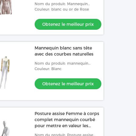
Nom du produit: Mannequin
femelle avec de la matte sans
Couleur: blanc ou or de Rose
jambes et sans tête de peinture
pour l'affichage de sous-vêt
Obtenez le meilleur prix
Mannequin blanc sans tête
avec des courbes naturelles
Nom du produit: mannequin
féminin sans tête avec des courbes
Couleur: Blanc
naturelles du corps affichant des
vêtements sur une dem
Obtenez le meilleur prix
Posture assise Femme à corps
complet mannequin courbé
pour mettre en valeur les
vêtements
Nom du produit: Posture assise