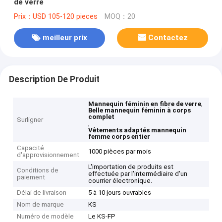
de verre
Prix：USD 105-120 pieces
MOQ：20
meilleur prix
Contactez
Description De Produit
,
Mannequin féminin en fibre de verre
Belle mannequin féminin à corps
complet
Surligner
,
Vêtements adaptés mannequin
femme corps entier
Capacité
1000 pièces par mois
d'approvisionnement
L'importation de produits est
Conditions de
effectuée par l'intermédiaire d'un
paiement
courrier électronique.
Délai de livraison
5 à 10 jours ouvrables
Nom de marque
KS
Numéro de modèle
Le KS-FP