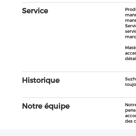
Service
Prod
manne
mann
Serv
serv
marq
Matér
acces
détai
Historique
Suzh
toujo
Notre équipe
Notr
pensé
accor
des c