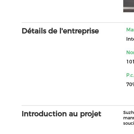
Détails de l'entreprise
Mar
Int
Nom
10
P.c
70
Introduction au projet
Suzho
manne
souc