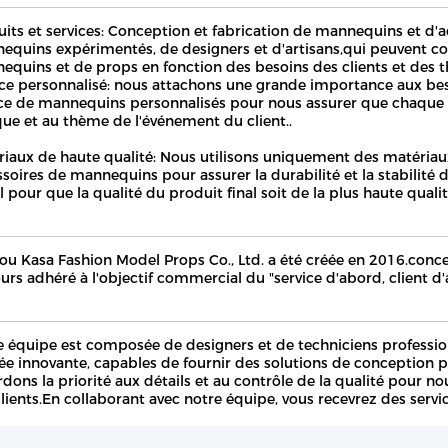
uits et services: Conception et fabrication de mannequins et d'
quins expérimentés, de designers et d'artisans,qui peuvent con
equins et de props en fonction des besoins des clients et des 
ice personnalisé: nous attachons une grande importance aux beso
ice de mannequins personnalisés pour nous assurer que chaque
ue et au thème de l'événement du client..
iaux de haute qualité: Nous utilisons uniquement des matériaux 
soires de mannequins pour assurer la durabilité et la stabilit
l pour que la qualité du produit final soit de la plus haute qualit
ou Kasa Fashion Model Props Co., Ltd. a été créée en 2016.conc
urs adhéré à l'objectif commercial du "service d'abord, client d'a
e équipe est composée de designers et de techniciens professio
e innovante, capables de fournir des solutions de conception p
dons la priorité aux détails et au contrôle de la qualité pour 
lients.En collaborant avec notre équipe, vous recevrez des servi