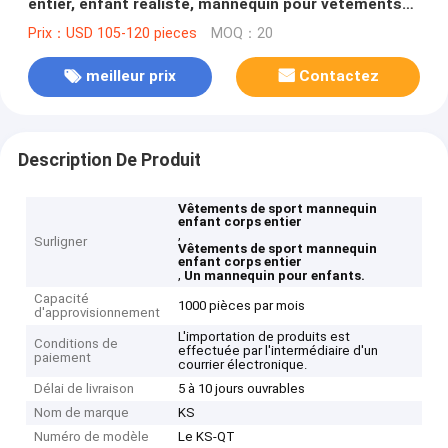
entier, enfant réaliste, mannequin pour vêtements
de sport
Prix：USD 105-120 pieces
MOQ：20
meilleur prix
Contactez
Description De Produit
Vêtements de sport mannequin
enfant corps entier
,
Surligner
Vêtements de sport mannequin
enfant corps entier
,
Un mannequin pour enfants.
Capacité
1000 pièces par mois
d'approvisionnement
L'importation de produits est
Conditions de
effectuée par l'intermédiaire d'un
paiement
courrier électronique.
Délai de livraison
5 à 10 jours ouvrables
Nom de marque
KS
Numéro de modèle
Le KS-QT