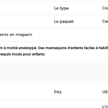
Co
Le type:
Ca
Le paquet:
ments en magasin
,
t à moitié enveloppé
Des mannequins d'enfants faciles à habill
nequin mode pour enfants
US
Prix
L'