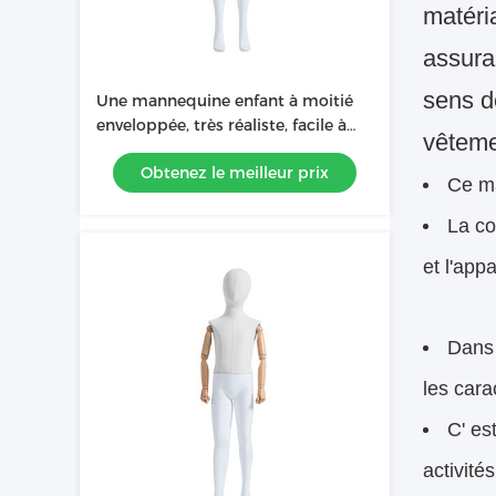
matéri
assura
sens d
Une mannequine enfant à moitié
enveloppée, très réaliste, facile à
vêteme
habiller et à personnaliser
Obtenez le meilleur prix
Ce m
La co
et l'app
Dans 
les cara
C' es
activités