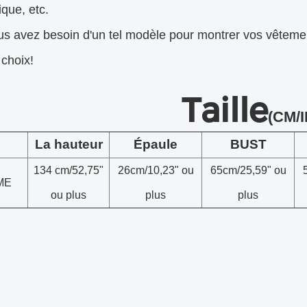
ique, etc.
us avez besoin d'un tel modèle pour montrer vos vêtemen
 choix!
Taille
(CM/I
La hauteur
Épaule
BUST
134 cm/52,75"
26cm/10,23" ou
65cm/25,59" ou
ME
ou plus
plus
plus