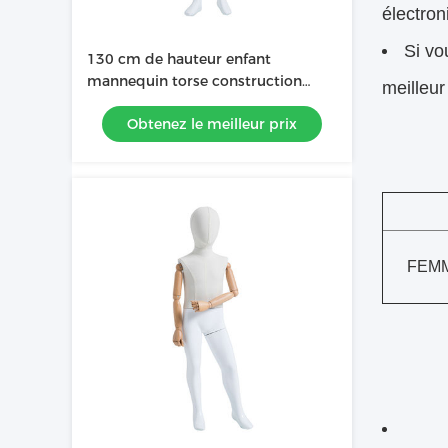
électron
Si vo
130 cm de hauteur enfant
mannequin torse construction
meilleur
solide corps entier mannequin
Obtenez le meilleur prix
blanc
FEM