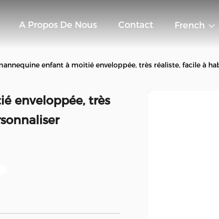
A Propos De Nous
Contact
French
annequine enfant à moitié enveloppée, très réaliste, facile à hab
é enveloppée, très
ersonnaliser