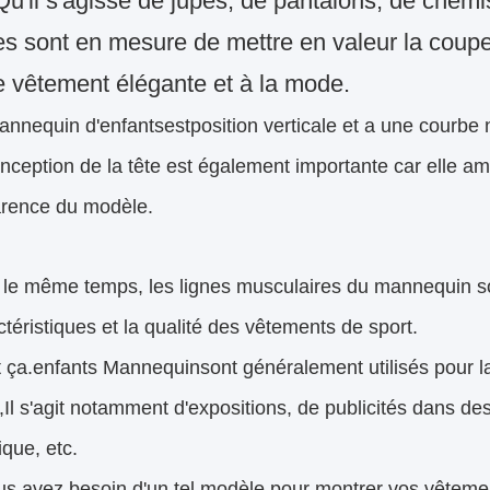
Qu'il s'agisse de jupes, de pantalons, de chem
s sont en mesure de mettre en valeur la coupe 
 vêtement élégante et à la mode.
annequin d'enfants
est
position verticale
et a une courbe n
nception de la tête est également importante car elle a
arence du modèle.
le même temps, les lignes musculaires du mannequin son
ctéristiques et la qualité des vêtements de sport.
t ça.
enfants Mannequin
sont généralement utilisés pour
,
Il s'agit notamment d'expositions, de publicités dans 
ique, etc.
us avez besoin d'un tel modèle pour montrer vos vêtemen