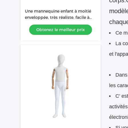
corps.
modèle
Une mannequine enfant à moitié
enveloppée, très réaliste, facile à
chaque
habiller et à personnaliser
Obtenez le meilleur prix
Ce m
La co
et l'app
Dans 
les cara
C' es
activités
électron
Si vo