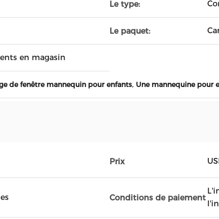
Co
Le type:
Ca
Le paquet:
ments en magasin
,
age de fenêtre mannequin pour enfants
Une mannequine pour e
US
Prix
L'
les
Conditions de paiement
l'i