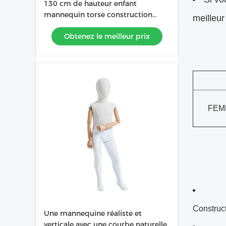
130 cm de hauteur enfant
mannequin torse construction
meilleur
solide corps entier mannequin
Obtenez le meilleur prix
blanc
FEM
Construct
Une mannequine réaliste et
verticale avec une courbe naturelle