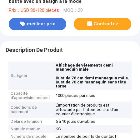
buste avec un design à la mode
Prix：USD 80-120 pieces
MOQ：20
meilleur prix
Contactez
Description De Produit
Affichage de vêtements demi
mannequin mâle
,
Surligner
,
Bust de 76 cm demi mannequin mâle
Bust de 76 cm mannequin sans tête
torse
Capacité
1000 pièces par mois
d'approvisionnement
L'importation de produits est
Conditions de
effectuée par l'intermédiaire d'un
paiement
courrier électronique.
Délai de livraison
5 à 10 jours ouvrables
Nom de marque
KS
Numéro de modèle
Le nombre de points de contact