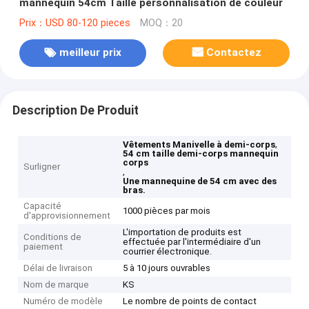
mannequin 54cm Taille personnalisation de couleur
Prix：USD 80-120 pieces
MOQ：20
meilleur prix
Contactez
Description De Produit
,
Vêtements Manivelle à demi-corps
54 cm taille demi-corps mannequin
corps
Surligner
,
Une mannequine de 54 cm avec des
bras.
Capacité
1000 pièces par mois
d'approvisionnement
L'importation de produits est
Conditions de
effectuée par l'intermédiaire d'un
paiement
courrier électronique.
Délai de livraison
5 à 10 jours ouvrables
Nom de marque
KS
Numéro de modèle
Le nombre de points de contact