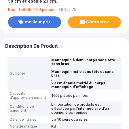
50 cm et épaule 23 cm.
Prix：USD 80-120 pieces
MOQ：20
meilleur prix
Contactez
Description De Produit
Mannequin à demi-corps sans tête
sans bras
,
Mannequin mâle sans tête et sans
Surligner
bras
,
23 cm épaule moitié du corps
mannequin d'affichage
Capacité
1000 pièces par mois
d'approvisionnement
L'importation de produits est
Conditions de
effectuée par l'intermédiaire d'un
paiement
courrier électronique.
Délai de livraison
5 à 10 jours ouvrables
Nom de marque
KS