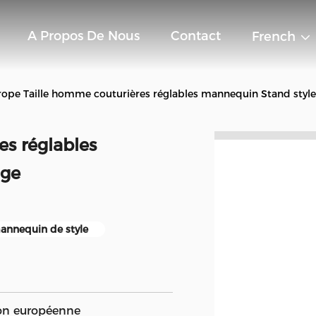
A Propos De Nous
Contact
French
rope Taille homme couturières réglables mannequin Stand style
s réglables
age
mannequin de style
on européenne