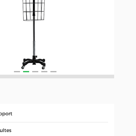
pport
ultes