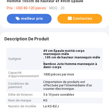
Homme 105cm de hauteur et 49cm Épaule
Prix：USD 80-120 pieces
MOQ：20
meilleur prix
Contactez
Description De Produit
49 cm Épaule moitié corps
mannequin mâle
,
105 cm de hauteur mannequin mâle
Surligner
,
Bamboo Jute Homme mannequin à
demi-corps
Capacité
1000 pièces par mois
d'approvisionnement
L'importation de produits est
Conditions de
effectuée par l'intermédiaire d'un
paiement
courrier électronique.
Délai de livraison
5 à 10 jours ouvrables
Nom de marque
KS
Numéro de modèle
Le KS-BZJ