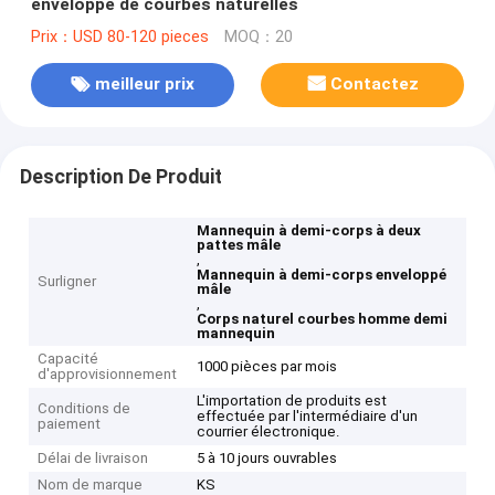
enveloppé de courbes naturelles
Prix：USD 80-120 pieces
MOQ：20
meilleur prix
Contactez
Description De Produit
Mannequin à demi-corps à deux
pattes mâle
,
Mannequin à demi-corps enveloppé
Surligner
mâle
,
Corps naturel courbes homme demi
mannequin
Capacité
1000 pièces par mois
d'approvisionnement
L'importation de produits est
Conditions de
effectuée par l'intermédiaire d'un
paiement
courrier électronique.
Délai de livraison
5 à 10 jours ouvrables
Nom de marque
KS