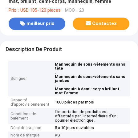
mat, brillant, demi-corps, mannequin, femme
Prix：USD 105-120 pieces
MOQ：20
meilleur prix
Contactez
Description De Produit
Mannequin de sous-vêtements sans
tête
,
Mannequin de sous-vêtements sans
Surligner
jambes
,
Mannequin à demi-corps brillant
mat Femme
Capacité
1000 pièces par mois
d'approvisionnement
L'importation de produits est
Conditions de
effectuée par l'intermédiaire d'un
paiement
courrier électronique.
Délai de livraison
5 à 10 jours ouvrables
Nom de marque
KS